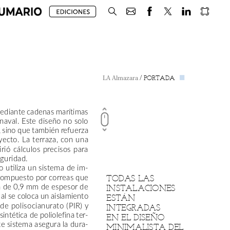
/
PORTADA
LA
Almazara
ediante
cadenas
marítimas
naval.
Este
diseño
no
solo
,
sino
que
también
refuerza
yecto.
La
terraza,
con
una
irió
cálculos
precisos
para
guridad.
o
utiliza
un
sistema
de
im-
compuesto
por
correas
que
TODAS
LAS
a
de
0,9
mm
de
espesor
de
INSTALACIONES
al
se
coloca
un
aislamiento
ESTÁN
de
polisocianurato
(PIR)
y
INTEGRADAS
sintética
de
poliolefina
ter-
EN
EL
DISEÑO
te
sistema
asegura
la
dura-
MINIMALISTA
DEL