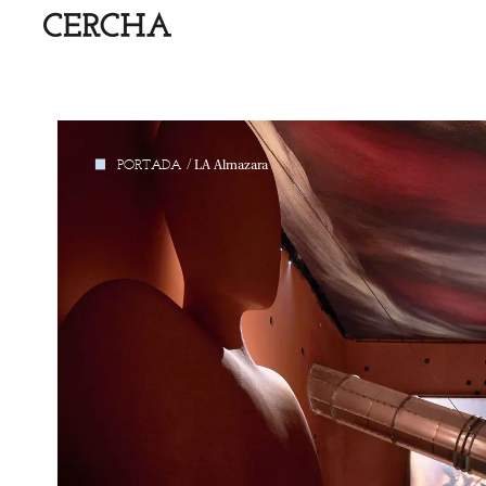
PORTADA
/
LA
Almazara