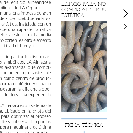
a
del
edificio,
alineándose
EDIFICIO
PARA
NO
bilidad
de
LA
Organic.
COMPROMETER
SU
on
una
lona
impresa
de
gran
ESTÉTICA
de
superficie),
diseñada
por
artística,
instalada
con
un
ade
una
capa
de
narrativa
eter
la
estructura.
La
media
ro
corten,
es
otro
elemento
entidad
del
proyecto.
su
impactante
diseño
ar-
s
simbólicos,
LA
Almazara
es
avanzadas,
que
combi-
con
un
enfoque
sostenible
n
como
centro
de
produc-
n
extra
ecológico
y
espacio
aseguran
la
eficiencia
ope-
roducto
y
una
experiencia
A
Almazara
es
su
sistema
de
a,
ubicado
en
la
cripta
del
para
optimizar
el
proceso
mite
su
observación
por
los
FICHA
TÉCNICA
rpora
maquinaria
de
última
ficamente
para
la
produc-