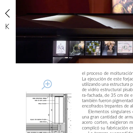
el
proceso
de
molturació
La
ejecución
de
este
forja
utilizando
una
estructura
p
de
vidrio
estructural
pisab
ra-fachada,
de
35
cm
de
e
también
fueron
pigmentad
encofrados
trepantes
de
a
Elementos
singulares
una
gran
cantidad
de
arm
acero
corten,
exigieron
m
complicó
su
fabricación
e
La
terraza
suspendida