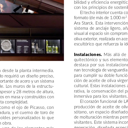
bilidad
y
eficiencia
energétic
con
los
principios
de
sosteni
El
techo
interior
cuenta
c
formato
(de
más
de
1.000
m
2
Ara
Starck.
Esta
intervención
sistema
de
anclaje
ligero,
añ
visual
al
espacio
sin
comprom
oliva
exterior,
realizada
en
ace
escultórico
que
refuerza
la
id
Instalaciones.
Más
allá
de
quitectónico
y
sus
elemento
destaca
por
sus
instalacion
nan
tecnología
de
vanguardia
n
desde
la
planta
intermedia.
para
cumplir
su
doble
funció
do
requirió
un
diseño
preciso,
ción
de
aceite
de
oliva
virge
ortante
de
acero
y
un
sistema
cultural.
Estas
instalaciones
le.
Los
muros
de
la
estructu-
rativa,
la
conservación
del
p
spesor
y
28
metros
de
altura,
inmersiva
para
los
visitantes.
os
en
masa
y
construidos
con
El
corazón
funcional
de
L
lta
complejidad.
producción
de
aceite
de
oliv
como
el
ojo
de
Picasso,
con
sótano,
un
espacio
diseñado
adura,
y
el
cuerno
de
toro
de
de
molturación
mientras
per
oldes
personalizados
lo
que
visitantes.
Este
sistema
inco
n
obra.
generación,
diseñada
especí
,
uno
de
los
elementos
más