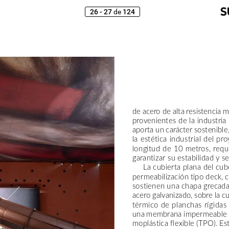
26 - 27
de
124
de
acero
de
alta
resistencia
m
provenientes
de
la
industria
aporta
un
carácter
sostenible
la
estética
industrial
del
pro
longitud
de
10
metros,
requ
garantizar
su
estabilidad
y
se
La
cubierta
plana
del
cub
permeabilización
tipo
deck,
sostienen
una
chapa
grecad
acero
galvanizado,
sobre
la
cu
térmico
de
planchas
rígidas
una
membrana
impermeable
moplástica
flexible
(TPO).
Es