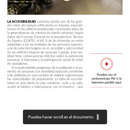
LA
ACCESIBILIDAD
continúa
siendo
uno
de
los
gran-
des
retos
del
parque
edificatorio
en
España,
especial-
mente
en
los
edificios
residenciales
construidos
antes
de
la
generalización
de
criterios
de
diseño
universal.
Según
datos
del
Consejo
General
de
la
Arquitectura
Técnica
de
España,
(CGATE),
el
80
%
de
las
viviendas
no
están
adaptadas
a
las
necesidades
de
las
personas
mayores,
uno
de
cada
tres
hogares
no
es
accesible
y
solo
la
mitad
de
los
edificios
dispone
de
ascensor
o
garaje.
Esta
rea-
lidad
tiene
consecuencias
directas
sobre
la
autonomía
personal,
el
bienestar
y
la
participación
social
de
miles
de
ciudadanos.
El
envejecimiento
progresivo
de
la
población
y
el
au-
mento
de
personas
con
movilidad
reducida
convierten
Puedes
ver
el
este
problema
en
una
cuestión
de
máxima
urgencia
para
cortometraje
Por
ti
lo
las
comunidades
de
propietarios.
La
falta
de
accesibi-
hacemos
posible
aquí
lidad
no
solo
limita
la
vida
cotidiana
–salir
a
la
calle,
acudir
al
médico
o
relacionarse
con
el
entorno–,
sino
Puedes hacer scroll en el documento