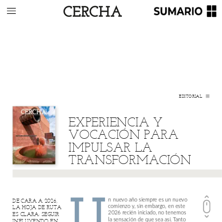
EDITORIAL
EXPERIENCIA
Y
VOCACIÓN
PARA
IMPULSAR
LA
TRANSFORMACIÓN
U
n
nuevo
año
siempre
es
un
nuevo
DE
CARA
A
2026,
comienzo
y,
sin
embargo,
en
este
LA
HOJA
DE
RUTA
2026
recién
iniciado,
no
tenemos
ES
CLARA:
SEGUIR
la
sensación
de
que
sea
así.
Tanto
INFLUYENDO
EN