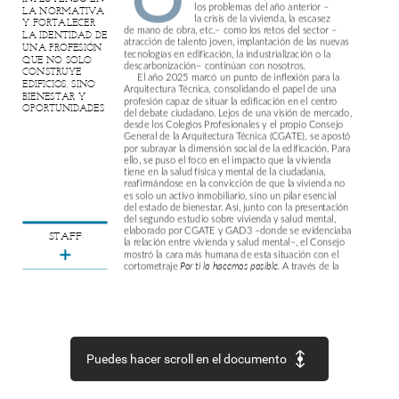
los
problemas
del
año
anterior
–
LA
NORMATIVA
la
crisis
de
la
vivienda,
la
escasez
Y
FORTALECER
de
mano
de
obra,
etc.–
como
los
retos
del
sector
–
LA
IDENTIDAD
DE
atracción
de
talento
joven,
implantación
de
las
nuevas
UNA
PROFESIÓN
tecnologías
en
edificación,
la
industrialización
o
la
QUE
NO
SOLO
descarbonización–
continúan
con
nosotros.
CONSTRUYE
El
año
2025
marcó
un
punto
de
inflexión
para
la
EDIFICIOS,
SINO
Arquitectura
Técnica,
consolidando
el
papel
de
una
BIENESTAR
Y
profesión
capaz
de
situar
la
edificación
en
el
centro
OPORTUNIDADES
del
debate
ciudadano.
Lejos
de
una
visión
de
mercado,
desde
los
Colegios
Profesionales
y
el
propio
Consejo
General
de
la
Arquitectura
Técnica
(CGATE),
se
apostó
por
subrayar
la
dimensión
social
de
la
edificación.
Para
ello,
se
puso
el
foco
en
el
impacto
que
la
vivienda
tiene
en
la
salud
física
y
mental
de
la
ciudadanía,
reafirmándose
en
la
convicción
de
que
la
vivienda
no
es
solo
un
activo
inmobiliario,
sino
un
pilar
esencial
del
estado
de
bienestar.
Así,
junto
con
la
presentación
del
segundo
estudio
sobre
vivienda
y
salud
mental,
elaborado
por
CGATE
y
GAD3
–donde
se
evidenciaba
STAFF
la
relación
entre
vivienda
y
salud
mental–,
el
Consejo
mostró
la
cara
más
humana
de
esta
situación
con
el
cortometraje
A
través
de
la
Por
ti
lo
hacemos
posible.
historia
de
un
anciano
que
no
puede
salir
de
casa
por
carecer
de
ascensor,
quiso
visibilizar
la
realidad
de
más
de
100.000
personas
que
viven
“atrapadas”
en
sus
hogares
por
las
barreras
arquitectónicas.
En
paralelo,
el
colectivo
profesional
también
abordó
su
evolución
técnica
y
digital
a
través
del
programa
de
formación
UPRO.
La
alta
participación
de
los
profesionales
en
Puedes hacer scroll en el documento
cursos
de
competencias
digitales
está
mostrando
un
compromiso
firme
con
la
innovación
y
la
digitalización
del
sector.
Y
de
cara
a
2026,
estos
desafíos
persisten,
pero