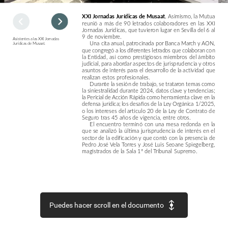
Asimismo,
la
Mutua
XXI
Jornadas
Jurídicas
de
Musaat.
reunió
a
más
de
90
letrados
colaboradores
en
las
XXI
Jornadas
Jurídicas,
que
tuvieron
lugar
en
Sevilla
del
6
al
9
de
noviembre.
Asistentes
a
las
XXI
Jornadas
Una
cita
anual,
patrocinada
por
Banca
March
y
AON,
Jurídicas
de
Musaat.
que
congregó
a
los
diferentes
letrados
que
colaboran
con
la
Entidad,
así
como
prestigiosos
miembros
del
ámbito
judicial,
para
abordar
aspectos
de
jurisprudencia
y
otros
asuntos
de
interés
para
el
desarrollo
de
la
actividad
que
realizan
estos
profesionales.
Durante
la
sesión
de
trabajo,
se
trataron
temas
como
la
siniestralidad
durante
2024,
datos
clave
y
tendencias;
la
Pericial
de
Acción
Rápida
como
herramienta
clave
en
la
defensa
jurídica;
los
desafíos
de
la
Ley
Orgánica
1/2025,
o
los
intereses
del
artículo
20
de
la
Ley
de
Contrato
de
Seguro
tras
45
años
de
vigencia,
entre
otros.
El
encuentro
terminó
con
una
mesa
redonda
en
la
que
se
analizó
la
última
jurisprudencia
de
interés
en
el
sector
de
la
edificación
y
que
contó
con
la
presencia
de
Pedro
José
Vela
Torres
y
José
Luis
Seoane
Spiegelberg,
magistrados
de
la
Sala
1ª
del
Tribunal
Supremo.
Puedes hacer scroll en el documento