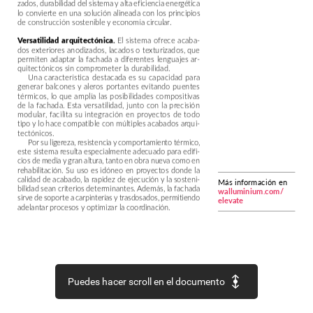
zados,
durabilidad
del
sistema
y
alta
eficiencia
energética
lo
convierte
en
una
solución
alineada
con
los
principios
de
construcción
sostenible
y
economía
circular.
Versatilidad
arquitectónica.
El
sistema
ofrece
acaba-
dos
exteriores
anodizados,
lacados
o
texturizados,
que
permiten
adaptar
la
fachada
a
diferentes
lenguajes
ar-
quitectónicos
sin
comprometer
la
durabilidad.
Una
característica
destacada
es
su
capacidad
para
generar
balcones
y
aleros
portantes
evitando
puentes
térmicos,
lo
que
amplía
las
posibilidades
compositivas
de
la
fachada.
Esta
versatilidad,
junto
con
la
precisión
modular,
facilita
su
integración
en
proyectos
de
todo
tipo
y
lo
hace
compatible
con
múltiples
acabados
arqui-
tectónicos.
Por
su
ligereza,
resistencia
y
comportamiento
térmico,
este
sistema
resulta
especialmente
adecuado
para
edifi-
cios
de
media
y
gran
altura,
tanto
en
obra
nueva
como
en
rehabilitación.
Su
uso
es
idóneo
en
proyectos
donde
la
calidad
de
acabado,
la
rapidez
de
ejecución
y
la
sosteni-
Más
información
en
bilidad
sean
criterios
determinantes.
Además,
la
fachada
walluminium.com/
sirve
de
soporte
a
carpinterías
y
trasdosados,
permitiendo
elevate
adelantar
procesos
y
optimizar
la
coordinación.
Cambio
de
paradigma.
Walluminium
Elevate
representa
una
evolución
en
los
sistemas
de
fachada
industrializada
al
ofrecer
una
solución
integral
que
combina
estructura,
aislamiento
y
acabado
en
un
único
panel.
Su
diseño
au-
toportante
de
aluminio
extruido,
la
fabricación
contro-
lada
en
taller
y
el
montaje
en
seco
garantizan
rapidez,
precisión
y
fiabilidad.
Puedes hacer scroll en el documento
La
sostenibilidad
del
material,
su
capacidad
de
re-
ciclaje
y
la
reducción
de
residuos
en
obra
refuerzan
el
compromiso
ambiental
del
sistema.
Gracias
a
su
elevada