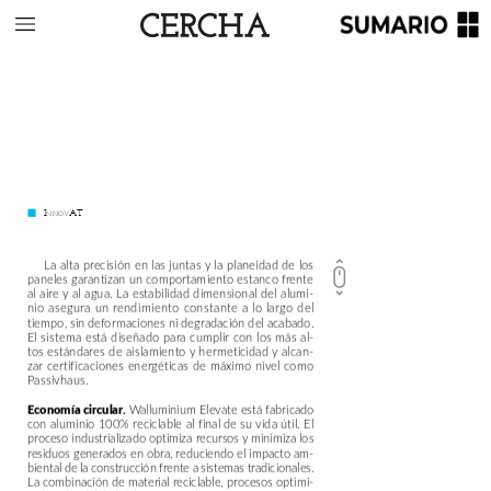
I
nnov
AT
La
alta
precisión
en
las
juntas
y
la
planeidad
de
los
paneles
garantizan
un
comportamiento
estanco
frente
al
aire
y
al
agua.
La
estabilidad
dimensional
del
alumi-
nio
asegura
un
rendimiento
constante
a
lo
largo
del
tiempo,
sin
deformaciones
ni
degradación
del
acabado.
El
sistema
está
diseñado
para
cumplir
con
los
más
al-
tos
estándares
de
aislamiento
y
hermeticidad
y
alcan-
zar
certificaciones
energéticas
de
máximo
nivel
como
Passivhaus.
Economía
circular.
Walluminium
Elevate
está
fabricado
con
aluminio
100%
reciclable
al
final
de
su
vida
útil.
El
proceso
industrializado
optimiza
recursos
y
minimiza
los
residuos
generados
en
obra,
reduciendo
el
impacto
am-
biental
de
la
construcción
frente
a
sistemas
tradicionales.
La
combinación
de
material
reciclable,
procesos
optimi-