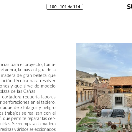
100 - 101
114
de
ncias
para
el
proyecto,
toma-
ortadora,
la
más
antigua
de
la
madera
de
gran
belleza
que
lución
técnica
para
resolver
iones
y
que
sirve
de
modelo
plaza
de
las
Cañas.
e
cortadora
requería
labores
r
perforaciones
en
el
tablero,
ataque
de
xilófagos
y
peligro
os
trabajos
se
realizan
con
el
,
que
permite
reparar
las
cer-
uirlas.
Se
reemplaza
la
madera
resinas
y
áridos
seleccionados