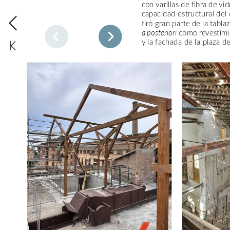
con
varillas
de
fibra
de
vid
capacidad
estructural
del
tiró
gran
parte
de
la
tabla
ENDER
EL
PASADO
como
revestim
a
posteriori
nube
de
puntos
en
3D
y
la
fachada
de
la
plaza
d
rvido
para
estudiar
prender
las
técnicas
ructivas
que
se
usaron
en
ábrica.