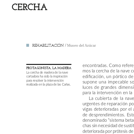
REHABILITACIÓN
/
Museo
del
Azúcar
encontradas.
Como
refere
PROTAGONISTA,
LA
MADERA
mos
la
cercha
de
la
nave
c
La
cercha
de
madera
de
la
nave
edificación,
un
pórtico
de
cortadora
ha
sido
la
inspiración
para
resolver
la
intervención
supone
una
impecable
so
realizada
en
la
plaza
de
las
Cañas.
luces
de
grandes
dimens
para
la
intervención
en
la
La
cubierta
de
la
nav
urgentes
de
reparación
po
vigas
deterioradas
por
el
de
desprendimientos.
Est
denominado
“sistema
beta”
chas
sin
necesidad
de
sustit
deteriorada
por
prótesis
de