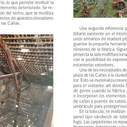
rio,
lo
que
permite
restituir
la
elemento
deteriorado.
Se
re-
zón
del
techo,
que
se
reutiliza
ientos
de
aparatos
elevadores
e
las
Cañas.
Una
segunda
referencia
p
biliario
existente
en
el
interi
unos
armarios
de
madera
pi
guardar
la
pequeña
herramie
nimiento
de
la
fábrica.
Sigui
proyecta
la
sala
multifuncional
con
la
posibilidad
de
expone
estanterías
exteriores.
Una
de
las
necesidades
de
plaza
de
las
Cañas
a
la
ciudad
tor.
Esto
se
materializa
crean
para
el
visitante
allí
donde
de
gente
cuando
la
fábrica
e
incorporan
los
elementos
de
cañas
y
puente
de
catas),
umbráculo
para
protegernos
En
la
báscula,
se
realizan
panel
tipo
sándwich
de
tab
fugo.
Las
carpinterías
se
repa
fragmentos
deteriorados
y
lo