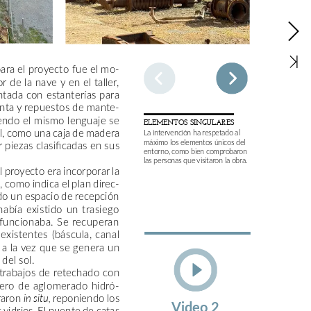
ara
el
proyecto
fue
el
mo-
or
de
la
nave
y
en
el
taller,
ntada
con
estanterías
para
nta
y
repuestos
de
mante-
endo
el
mismo
lenguaje
se
ELEMENTOS
SINGULARES
,
como
una
caja
de
madera
La
intervención
ha
respetado
al
máximo
los
elementos
únicos
del
r
piezas
clasificadas
en
sus
entorno,
como
bien
comprobaron
las
personas
que
visitaron
la
obra.
l
proyecto
era
incorporar
la
,
como
indica
el
plan
direc-
do
un
espacio
de
recepción
había
existido
un
trasiego
funcionaba.
Se
recuperan
existentes
(báscula,
canal
a
la
vez
que
se
genera
un
del
sol.
trabajos
de
retechado
con
lero
de
aglomerado
hidró-
raron
reponiendo
los
in
situ,
Video
2
s
vidrios.
El
puente
de
catas