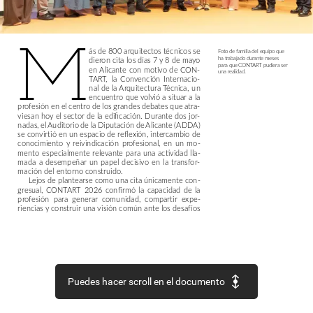
M
ás
de
800
arquitectos
técnicos
se
Foto
de
familia
del
equipo
que
ha
trabajado
durante
meses
dieron
cita
los
días
7
y
8
de
mayo
para
que
CONTART
pudiera
ser
en
Alicante
con
motivo
de
CON-
una
realidad.
TART,
la
Convención
Internacio-
nal
de
la
Arquitectura
Técnica,
un
encuentro
que
volvió
a
situar
a
la
profesión
en
el
centro
de
los
grandes
debates
que
atra-
viesan
hoy
el
sector
de
la
edificación.
Durante
dos
jor-
nadas,
el
Auditorio
de
la
Diputación
de
Alicante
(ADDA)
se
convirtió
en
un
espacio
de
reflexión,
intercambio
de
conocimiento
y
reivindicación
profesional,
en
un
mo-
mento
especialmente
relevante
para
una
actividad
lla-
mada
a
desempeñar
un
papel
decisivo
en
la
transfor-
mación
del
entorno
construido.
Lejos
de
plantearse
como
una
cita
únicamente
con-
gresual,
CONTART
2026
confirmó
la
capacidad
de
la
profesión
para
generar
comunidad,
compartir
expe-
riencias
y
construir
una
visión
común
ante
los
desafíos
Puedes hacer scroll en el documento