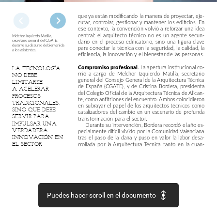
que
ya
están
modificando
la
manera
de
proyectar,
eje-
cutar,
controlar,
gestionar
y
mantener
los
edificios.
En
ese
contexto,
la
convención
volvió
a
reforzar
una
idea
central:
el
arquitecto
técnico
no
es
un
agente
secun-
Melchor
Izquierdo
Matilla,
dario
en
el
proceso
edificatorio,
sino
una
figura
clave
secretario
general
del
CGATE,
durante
su
discurso
de
bienvenida
para
conectar
la
técnica
con
la
seguridad,
la
calidad,
la
a
los
asistentes.
eficiencia,
la
innovación
y
el
bienestar
de
las
personas.
Compromiso
profesional.
La
apertura
institucional
co-
LA
TECNOLOGÍA
rrió
a
cargo
de
Melchor
Izquierdo
Matilla,
secretario
NO
DEBE
general
del
Consejo
General
de
la
Arquitectura
Técnica
LIMITARSE
de
España
(CGATE),
y
de
Cristina
Bordera,
presidenta
A
ACELERAR
del
Colegio
Oficial
de
la
Arquitectura
Técnica
de
Alican-
PROCESOS
te,
como
anfitriones
del
encuentro.
Ambos
coincidieron
TRADICIONALES,
en
subrayar
el
papel
de
los
arquitectos
técnicos
como
SINO
QUE
DEBE
catalizadores
del
cambio
en
un
escenario
de
profunda
SERVIR
PARA
transformación
para
el
sector.
IMPULSAR
UNA
Durante
su
intervención,
Bordera
recordó
el
año
es-
VERDADERA
pecialmente
difícil
vivido
por
la
Comunidad
Valenciana
tras
el
paso
de
la
dana
y
puso
en
valor
la
labor
desa-
INNOVACIÓN
EN
rrollada
por
la
Arquitectura
Técnica
tanto
en
la
cuan-
EL
SECTOR
Puedes hacer scroll en el documento