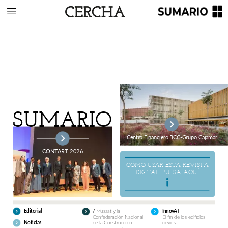
SUMARIO
Centro
Financiero
BCC-Grupo
Cajamar
CONTART
2026
CÓMO
USAR
ESTA
REVISTA
DIGITAL.
PULSA
AQUÍ
Musaat
y
la
/
Editorial
InnovAT
El
fin
de
los
edificios
Confederación
Nacional
ciegos.
de
la
Construcción
Noticias