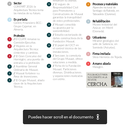
renuevan
su
alianza.
S
ector
El
seguro
de
/
Procesos
y
materiales
CONTART
2026:
la
Responsabilidad
Civil
Alpendre
rectoral
de
Arquitectura
Técnica
toma
para
Promotores
y
Santiago
da
Rabeda,
en
las
riendas
de
su
futuro.
Taboadela
(Ourense).
Constructores
de
Musaat
garantiza
la
tranquilidad
E
n
portada
de
estos
profesionales.
Rehabilitación
Centro
Financiero
BCC-
Musaat
consolida
Museo
Industrial
del
/
Grupo
Cajamar,
en
su
apuesta
por
la
Azúcar,
en
Motril
Almería.
sostenibilidad.
(Granada).
Estudio
sectorizado
de
/
Profesión
Urbanismo
daños
constructivos
de
la
El
CGATE
renueva
su
/
Mirador
geológico
del
Fundación
Musaat
.
Comisión
Ejecutiva.
valle
de
Saliencia,
en
El
papel
del
OCT
en
/
Mujeres
en
la
/
Somiedo
(Asturias).
el
control
técnico
de
las
Arquitectura
Técnica:
instalaciones.
cimientos
y
cambios.
Firma
invitada
Sercover,
la
correduría
/
El
Gran
Concurso
del
/
Silvia
Herreros
de
Tejada.
del
Grupo
Musaat,
ofrece
Hormigón,
una
puerta
de
soluciones
a
medida.
entrada
a
la
profesión.
A
mano
alzada
Ficha
de
la
Fundación
/
Asamblea
General
/
Malagón.
Musaat.
Particiones
Ordinaria
de
Musaat.
diversas.
Distribuciones
Musaat
fortalece
su
/
PULSA
AQUÍ
PARA
y
separaciones
realizadas
Área
de
Inversiones.
SUSCRIBIRTE
A
LA
con
vidrio.
REVISTA
El
Grupo
Musaat,
aliado
/
CERCHA
clave
de
la
Arquitectura
Técnica.
Puedes hacer scroll en el documento