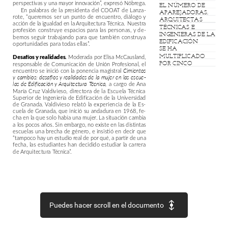
perspectivas
y
una
mayor
innovación”,
expresó
Nóbrega.
EL
NÚMERO
DE
En
palabras
de
la
presidenta
del
COOAT
de
Lanza-
APAREJADORAS,
rote,
“queremos
ser
un
punto
de
encuentro,
diálogo
y
ARQUITECTAS
acción
de
la
igualdad
en
la
Arquitectura
Técnica.
Nuestra
TÉCNICAS
E
profesión
construye
espacios
para
las
personas,
y
de-
INGENIERAS
DE
LA
bemos
seguir
trabajando
para
que
también
construya
EDIFICACIÓN
oportunidades
para
todas
ellas”.
SE
HA
MULTIPLICADO
Desafíos
y
realidades.
Moderada
por
Elisa
McCausland,
POR
CINCO
responsable
de
Comunicación
de
Unión
Profesional,
el
encuentro
se
inició
con
la
ponencia
magistral
Cimientos
y
cambios:
desafíos
y
realidades
de
la
mujer
en
las
escue-
a
cargo
de
Ana
las
de
Edificación
y
Arquitectura
Técnica,
María
Cruz
Valdivieso,
directora
de
la
Escuela
Técnica
Superior
de
Ingeniería
de
Edificación
de
la
Universidad
de
Granada.
Valdivieso
relató
la
experiencia
de
la
Es-
cuela
de
Granada,
que
inició
su
andadura
en
1968,
fe-
cha
en
la
que
solo
había
una
mujer.
La
situación
cambia
a
los
pocos
años.
Sin
embargo,
no
existe
en
las
distintas
escuelas
una
brecha
de
género,
e
insistió
en
decir
que
“tampoco
hay
un
estudio
real
de
por
qué,
a
partir
de
una
fecha,
las
estudiantes
han
decidido
estudiar
la
carrera
de
Arquitectura
Técnica”.
Puedes hacer scroll en el documento