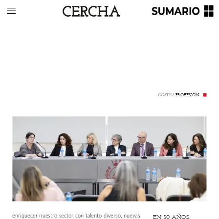
/
PROFESIÓN
CGATE
enriquecer
nuestro
sector
con
talento
diverso,
nuevas
EN
30
AÑOS,