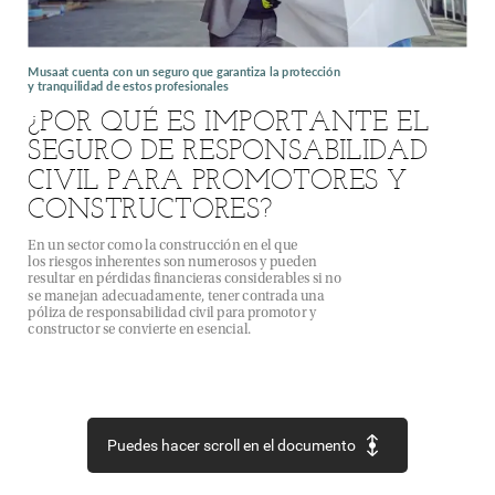
Musaat
cuenta
con
un
seguro
que
garantiza
la
protección
y
tranquilidad
de
estos
profesionales
¿POR
QUÉ
ES
IMPORTANTE
EL
SEGURO
DE
RESPONSABILIDAD
CIVIL
PARA
PROMOTORES
Y
CONSTRUCTORES?
En
un
sector
como
la
construcción
en
el
que
los
riesgos
inherentes
son
numerosos
y
pueden
resultar
en
pérdidas
financieras
considerables
si
no
se
manejan
adecuadamente,
tener
contrada
una
póliza
de
responsabilidad
civil
para
promotor
y
constructor
se
convierte
en
esencial.
Puedes hacer scroll en el documento