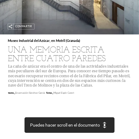
optó
por
modelos
con
bajas
emisiones
sonoras,
incorpo-
rando
amortiguadores
que
reducen
las
vibraciones,
y
con
predominio
de
motores
lineales
frente
a
rotatorios.
Se
incorporan
falsos
techos
acústicos
y
se
favorece
el
acon-
dicionamiento
acústico.
Las
instalaciones
técnicas
más
ruidosas,
como
la
bomba
de
calor
de
la
cámara
de
frío,
se
COMPARTIR
sitúan
fuera
de
la
envolvente
térmica
del
alpendre.
Se
rinde
homenaje
a
la
arquitectura
popular,
con
la
recuperación
tipológica
y
buceando
en
la
tradición,
para
realizar
una
construcción
sostenible,
fundamentada
en
Museo
Industrial
del
Azúcar,
en
Motril
(Granada)
los
materiales
del
entorno.
Nuestros
ancestros
fueron
UNA
MEMORIA
ESCRITA
pioneros
en
la
bioconstrucción,
y
para
buscar
un
futuro
sustentable,
tendremos
que
echar
la
vista
atrás.
•
ENTRE
CUATRO
PAREDES
La
caña
de
azúcar
era
el
centro
de
una
de
las
actividades
industriales
más
peculiares
del
sur
de
Europa.
Para
conocer
ese
tiempo
pasado
es
necesario
recuperar
recintos
como
el
de
la
Fábrica
del
Pilar,
en
Motril,
cuya
intervención
se
centra
en
dos
de
sus
espacios
más
curiosos:
la
nave
del
Tren
de
Molinos
y
la
plaza
de
las
Cañas.
Encarnación
Sánchez
García
Miguel
Espín
Canet
texto_
fotos_
Puedes hacer scroll en el documento