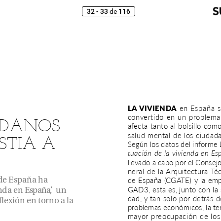
32 - 33
116
de
LA
VIVIENDA
en
España
convertido
en
un
problema
ADANOS
afecta
tanto
al
bolsillo
com
salud
mental
de
los
ciudad
STIA
A
Según
los
datos
del
informe
tuación
de
la
vivienda
en
Es
llevado
a
cabo
por
el
Consej
neral
de
la
Arquitectura
Té
de
España
(CGATE)
y
la
emp
de
España
ha
GAD3,
esta
es,
junto
con
la
nda
en
España’,
un
dad,
y
tan
solo
por
detrás
d
flexión
en
torno
a
la
problemas
económicos,
la
te
mayor
preocupación
de
los