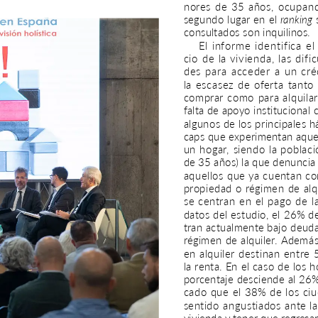
nores
de
35
años,
ocupan
segundo
lugar
en
el
ranking
consultados
son
inquilinos.
El
informe
identifica
el
cio
de
la
vivienda,
las
dific
des
para
acceder
a
un
cré
la
escasez
de
oferta
tanto
comprar
como
para
alquilar
falta
de
apoyo
institucional
algunos
de
los
principales
h
caps
que
experimentan
aque
un
hogar,
siendo
la
poblaci
de
35
años)
la
que
denuncia
aquellos
que
ya
cuentan
co
propiedad
o
régimen
de
alq
se
centran
en
el
pago
de
l
datos
del
estudio,
el
26%
d
tran
actualmente
bajo
deud
régimen
de
alquiler.
Además
en
alquiler
destinan
entre
la
renta.
En
el
caso
de
los
h
porcentaje
desciende
al
26%
cado
que
el
38%
de
los
ci
sentido
angustiados
ante
la