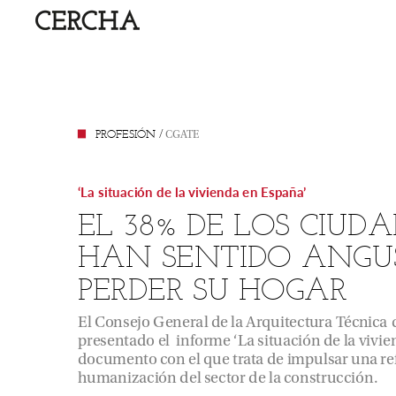
PROFESIÓN
/
CGATE
‘La
situación
de
la
vivienda
en
España’
EL
38%
DE
LOS
CIUD
HAN
SENTIDO
ANGU
PERDER
SU
HOGAR
El
Consejo
General
de
la
Arquitectura
Técnica
presentado
el
informe
‘La
situación
de
la
vivie
documento
con
el
que
trata
de
impulsar
una
re
humanización
del
sector
de
la
construcción.