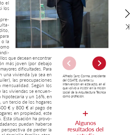
do
el
si
los
pre-
ulta-
dito,
para
o
la
como
ándi-
llos
que
desean
encontrar
ón
más
joven
(por
debajo
mayores
dificultades.
Para
n
una
vivienda
(ya
sea
en
Alfredo
Sanz
Corma,
presidente
uiler),
las
preocupaciones
del
CGATE,
durante
su
intervención
en
este
acto,
en
el
a
mensualidad.
Según
los
que
volvió
a
insistir
en
la
misión
e
las
viviendas
se
encuen-
social
de
la
Arquitectura
Técnica
a
hipotecaria
y
un
16%,
en
como
profesión.
,
un
tercio
de
los
hogares
500
€
y
800
€
al
pago
de
ogares
en
propiedad,
este
.
Esta
situación
ha
provo-
Algunos
udadanos
puedan
haberse
resultados
del
perspectiva
de
perder
la