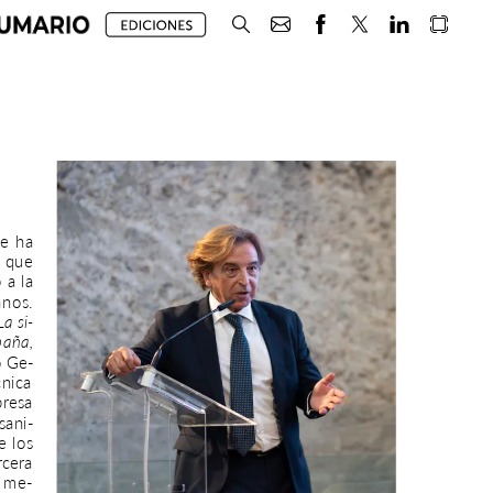
se
ha
que
o
a
la
anos.
La
si-
paña,
o
Ge-
cnica
resa
sani-
e
los
rcera
me-