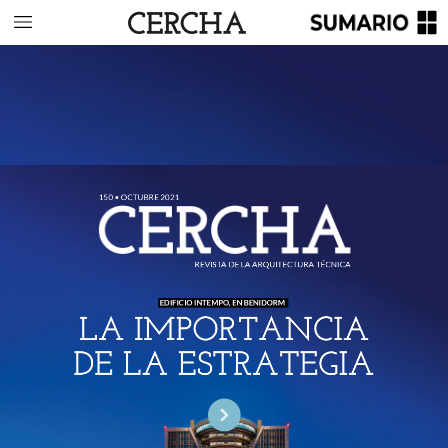
150
•
OCTUBRE
2021
REVISTA
DE
LA
ARQUITECTURA
TÉCNICA
EDIFICIO
INTEMPO,
EN
BENIDORM
LA
IMPORTANCIA
DE
LA
ESTRATEGIA