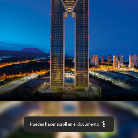
SECTOR
Así
es
el
nuevo
Código
Estructural
REHABILITACIÓN
Edificio
‘La
Loza’,
en
Las
Palmas
de
Gran
Canaria
URBANISMO
Recuperación
de
la
aldea
de
Ruesta,
en
Zaragoza
Puedes hacer scroll en el documento