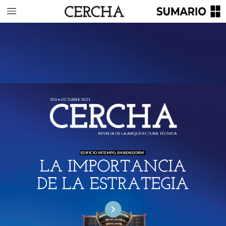
150
•
OCTUBRE
2021
REVISTA
DE
LA
ARQUITECTURA
TÉCNICA
EDIFICIO
INTEMPO,
EN
BENIDORM
LA
IMPORTANCIA
DE
LA
ESTRATEGIA