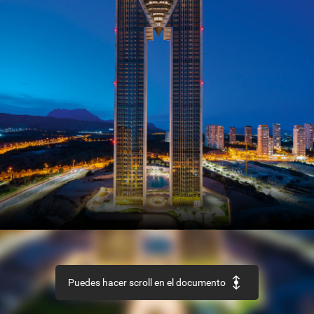
SECTOR
Así
es
el
nuevo
Código
Estructural
REHABILITACIÓN
Edificio
‘La
Loza’,
en
Las
Palmas
de
Gran
Canaria
URBANISMO
Recuperación
de
la
aldea
de
Ruesta,
en
Zaragoza
Puedes hacer scroll en el documento