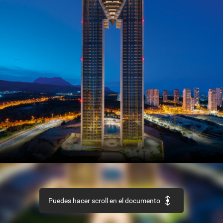
SECTOR
Así
es
el
nuevo
Código
Estructural
REHABILITACIÓN
Edificio
‘La
Loza’,
en
Las
Palmas
de
Gran
Canaria
URBANISMO
Recuperación
de
la
aldea
de
Ruesta,
en
Zaragoza
Puedes hacer scroll en el documento