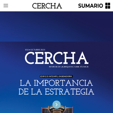
150
•
OCTUBRE
2021
REVISTA
DE
LA
ARQUITECTURA
TÉCNICA
EDIFICIO
INTEMPO,
EN
BENIDORM
LA
IMPORTANCIA
DE
LA
ESTRATEGIA