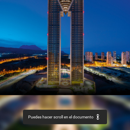
SECTOR
Así
es
el
nuevo
Código
Estructural
REHABILITACIÓN
Edificio
‘La
Loza’,
en
Las
Palmas
de
Gran
Canaria
URBANISMO
Recuperación
de
la
aldea
de
Ruesta,
en
Zaragoza