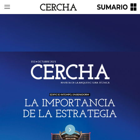
150
•
OCTUBRE
2021
REVISTA
DE
LA
ARQUITECTURA
TÉCNICA
EDIFICIO
INTEMPO,
EN
BENIDORM
LA
IMPORTANCIA
DE
LA
ESTRATEGIA