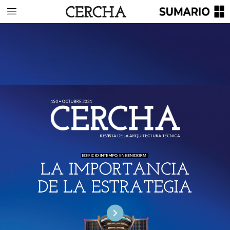
150
•
OCTUBRE
2021
REVISTA
DE
LA
ARQUITECTURA
TÉCNICA
EDIFICIO
INTEMPO,
EN
BENIDORM
LA
IMPORTANCIA
DE
LA
ESTRATEGIA