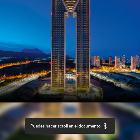
SECTOR
Así
es
el
nuevo
Código
Estructural
REHABILITACIÓN
Edificio
‘La
Loza’,
en
Las
Palmas
de
Gran
Canaria
URBANISMO
Recuperación
de
la
aldea
de
Ruesta,
en
Zaragoza
Puedes hacer scroll en el documento