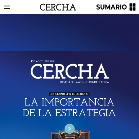
150
•
OCTUBRE
2021
REVISTA
DE
LA
ARQUITECTURA
TÉCNICA
EDIFICIO
INTEMPO,
EN
BENIDORM
LA
IMPORTANCIA
DE
LA
ESTRATEGIA