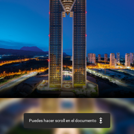
SECTOR
Así
es
el
nuevo
Código
Estructural
REHABILITACIÓN
Edificio
‘La
Loza’,
en
Las
Palmas
de
Gran
Canaria
URBANISMO
Recuperación
de
la
aldea
de
Ruesta,
en
Zaragoza
Puedes hacer scroll en el documento