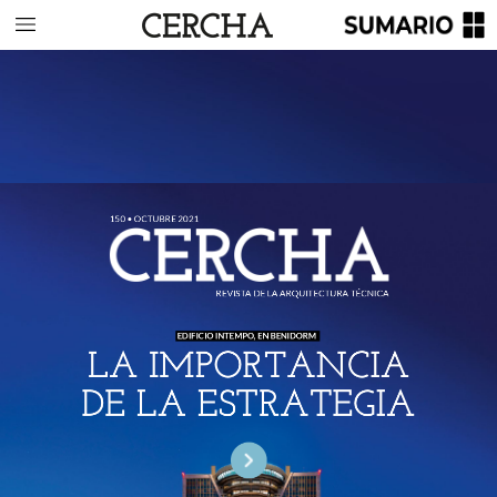
150
•
OCTUBRE
2021
REVISTA
DE
LA
ARQUITECTURA
TÉCNICA
EDIFICIO
INTEMPO,
EN
BENIDORM
LA
IMPORTANCIA
DE
LA
ESTRATEGIA