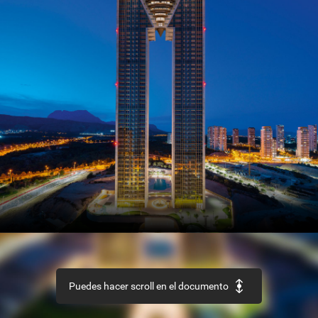
SECTOR
Así
es
el
nuevo
Código
Estructural
REHABILITACIÓN
Edificio
‘La
Loza’,
en
Las
Palmas
de
Gran
Canaria
URBANISMO
Recuperación
de
la
aldea
de
Ruesta,
en
Zaragoza
Puedes hacer scroll en el documento