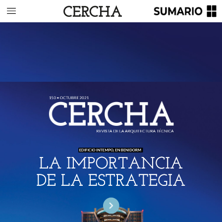
150
•
OCTUBRE
2021
REVISTA
DE
LA
ARQUITECTURA
TÉCNICA
EDIFICIO
INTEMPO,
EN
BENIDORM
LA
IMPORTANCIA
DE
LA
ESTRATEGIA