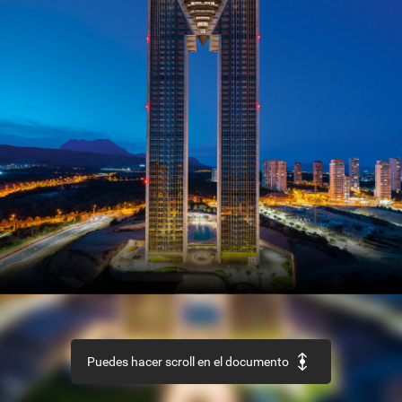
SECTOR
Así
es
el
nuevo
Código
Estructural
REHABILITACIÓN
Edificio
‘La
Loza’,
en
Las
Palmas
de
Gran
Canaria
URBANISMO
Recuperación
de
la
aldea
de
Ruesta,
en
Zaragoza
Puedes hacer scroll en el documento