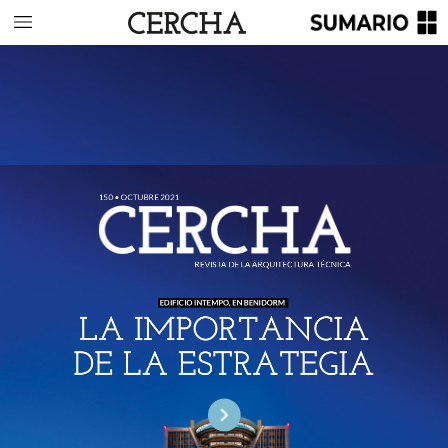
150
•
OCTUBRE
2021
REVISTA
DE
LA
ARQUITECTURA
TÉCNICA
EDIFICIO
INTEMPO,
EN
BENIDORM
LA
IMPORTANCIA
DE
LA
ESTRATEGIA