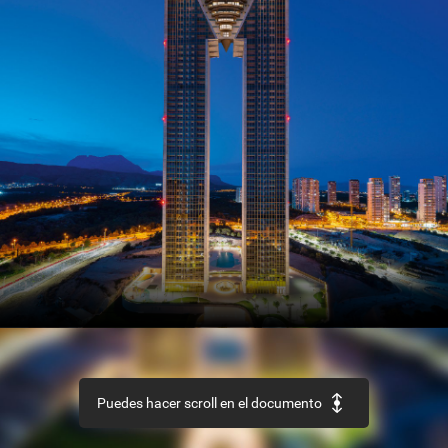
SECTOR
Así
es
el
nuevo
Código
Estructural
REHABILITACIÓN
Edificio
‘La
Loza’,
en
Las
Palmas
de
Gran
Canaria
URBANISMO
Recuperación
de
la
aldea
de
Ruesta,
en
Zaragoza
Puedes hacer scroll en el documento