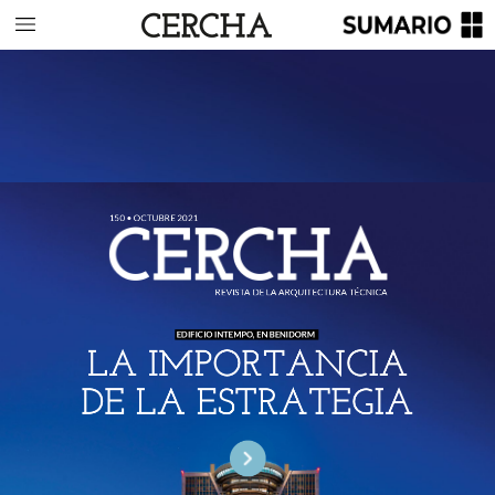
150
•
OCTUBRE
2021
REVISTA
DE
LA
ARQUITECTURA
TÉCNICA
EDIFICIO
INTEMPO,
EN
BENIDORM
LA
IMPORTANCIA
DE
LA
ESTRATEGIA