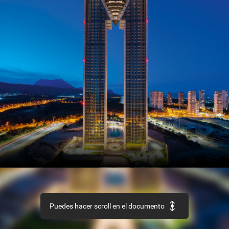
SECTOR
Así
es
el
nuevo
Código
Estructural
REHABILITACIÓN
Edificio
‘La
Loza’,
en
Las
Palmas
de
Gran
Canaria
URBANISMO
Recuperación
de
la
aldea
de
Ruesta,
en
Zaragoza