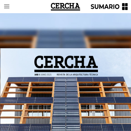
148
I
JUNIO
2021
REVISTA
DE
LA
ARQUITECTURA
TÉCNICA