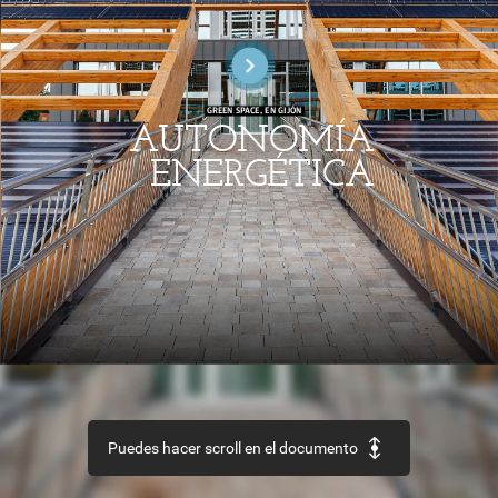
GREEN
SPACE,
EN
GIJ
ÓN
I
AUTONOMÍA
ENERGÉTICA
PROCESOS
Y
SECTOR
CULTURA
MATERIALES
Accesibilidad
universal
Arquitectura
Aislamiento
térmico
por
el
exterionr
y
patrimonio
y
espejos
Puedes hacer scroll en el documento