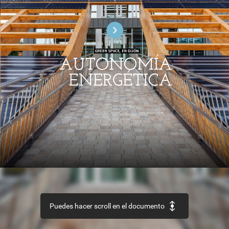
GREEN
SPACE,
EN
GIJ
ÓN
I
AUTONOMÍA
ENERGÉTICA
PROCESOS
Y
SECTOR
CULTURA
MATERIALES
Accesibilidad
universal
Arquitectura
Aislamiento
térmico
por
el
exterionr
y
patrimonio
y
espejos