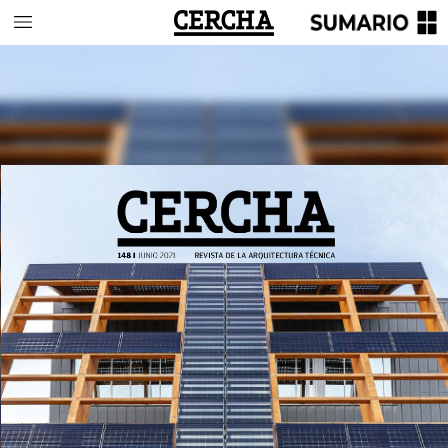
148
I
JUNIO
2021
REVISTA
DE
LA
ARQUITECTURA
TÉCNICA