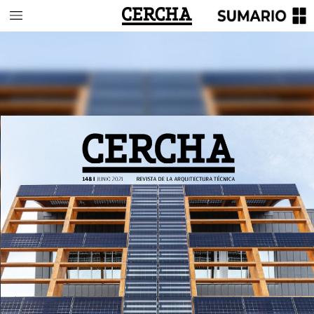
148
I
JUNIO
2021
REVISTA
DE
LA
ARQUITECTURA
TÉCNICA