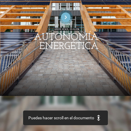
GREEN
SPACE,
EN
GIJ
ÓN
I
AUTONOMÍA
ENERGÉTICA
PROCESOS
Y
SECTOR
CULTURA
MATERIALES
Accesibilidad
universal
Arquitectura
Aislamiento
térmico
por
el
exterionr
y
patrimonio
y
espejos
Puedes hacer scroll en el documento