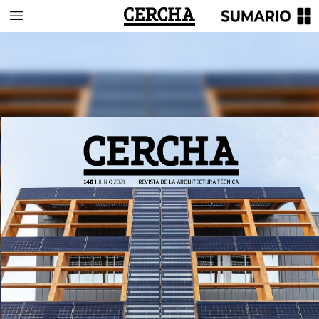
148
I
JUNIO
2021
REVISTA
DE
LA
ARQUITECTURA
TÉCNICA