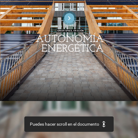
GREEN
SPACE,
EN
GIJ
ÓN
I
AUTONOMÍA
ENERGÉTICA
PROCESOS
Y
SECTOR
CULTURA
MATERIALES
Accesibilidad
universal
Arquitectura
Aislamiento
térmico
por
el
exterionr
y
patrimonio
y
espejos