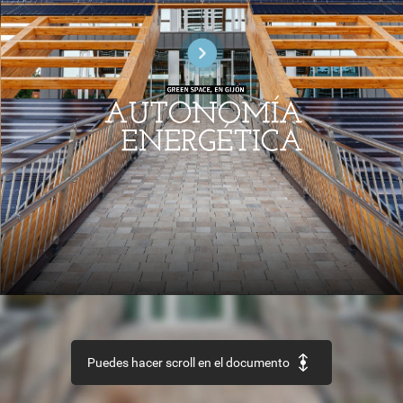
GREEN
SPACE,
EN
GIJ
ÓN
I
AUTONOMÍA
ENERGÉTICA
PROCESOS
Y
SECTOR
CULTURA
MATERIALES
Accesibilidad
universal
Arquitectura
Aislamiento
térmico
por
el
exterionr
y
patrimonio
y
espejos
Puedes hacer scroll en el documento