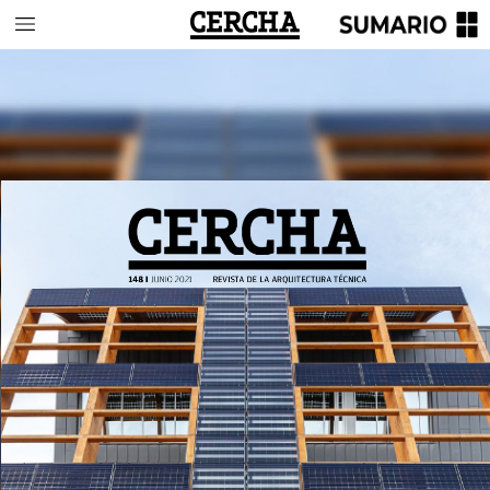
148
I
JUNIO
2021
REVISTA
DE
LA
ARQUITECTURA
TÉCNICA